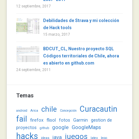
12 septiembre, 2017
Debilidades de Strava y mi colección
de Hack tools
15 marzo, 2017
BDCUT_CL, Nuestro proyecto SQL
Códigos territoriales de Chile, ahora
es abierto en github.com
24 septiembre, 2011
Temas
Curacautin
chile
android
Arica
Concepción
fail
firefox
flisol
fotos
Garmin
gestion de
google
GoogleMaps
proyectos
github
hacks
juegos
java
ideas
latex
lego