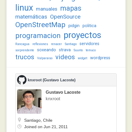
linux
mapas
manuales
matemáticas
OpenSource
OpenStreetMap
pidgin
politica
proyectos
programacion
servidores
Rancagua
reflexiones
renacer
Santiago
soxeando
strava
sorprendente
Suunto
temuco
trucos
videos
wordpress
Valparaiso
widget
knxroot (Gustavo Lacoste)
Gustavo Lacoste
knxroot
Santiago, Chile
Joined on Jun 21, 2011