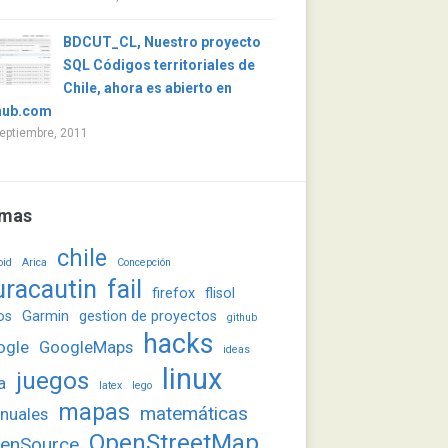
BDCUT_CL, Nuestro proyecto
SQL Códigos territoriales de
Chile, ahora es abierto en
hub.com
eptiembre, 2011
mas
chile
oid
Arica
Concepción
uracautin
fail
firefox
flisol
os
Garmin
gestion de proyectos
github
hacks
ogle
GoogleMaps
ideas
linux
juegos
a
latex
lego
mapas
matemáticas
nuales
OpenStreetMap
enSource