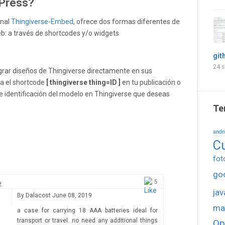
-Press?
inal
Thingiverse-Embed
, ofrece dos formas diferentes de
eb: a través de shortcodes y/o widgets
git
24 s
egrar diseños de Thingiverse directamente en sus
a el shortcode
[ thingiverse thing=ID ]
en tu publicación o
 identificación del modelo en Thingiverse que deseas
Te
andr
C
fot
go
5
2
jav
By
Dalacost
June 08, 2019
ma
a case for carrying 18 AAA batteries ideal for
transport or travel. no need any additional things
Op