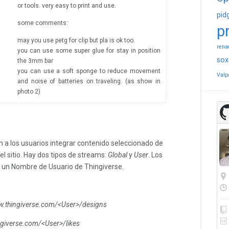
or tools. very easy to print and use.
pid
some comments:
p
may you use petg for clip but pla is ok too.
rena
you can use some super glue for stay in position
sox
the 3mm bar
you can use a soft sponge to reduce movement
Valp
and noise of batteries on traveling. (as show in
photo 2)
 a los usuarios integrar contenido seleccionado de
el sitio. Hay dos tipos de streams:
Global
y
User
. Los
 un Nombre de Usuario de Thingiverse.
w.thingiverse.com/<User>/designs
ngiverse.com/<User>/likes