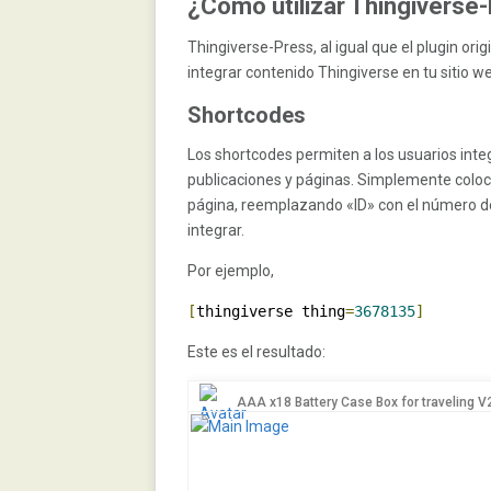
¿Cómo utilizar Thingiverse
Thingiverse-Press, al igual que el plugin orig
integrar contenido Thingiverse en tu sitio w
Shortcodes
Los shortcodes permiten a los usuarios int
publicaciones y páginas. Simplemente coloc
página, reemplazando «ID» con el número de
integrar.
Por ejemplo,
[
thingiverse thing
=
3678135
]
Este es el resultado:
AAA x18 Battery Case Box for traveling V