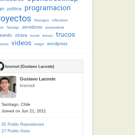
programacion
gin
politica
royectos
Rancagua
reflexiones
servidores
cer
Santiago
sorprendente
trucos
eando
strava
Suunto
temuco
videos
wordpress
araiso
widget
knxroot (Gustavo Lacoste)
Gustavo Lacoste
knxroot
Santiago, Chile
Joined on Jun 21, 2011
55 Public Repositories
27 Public Gists