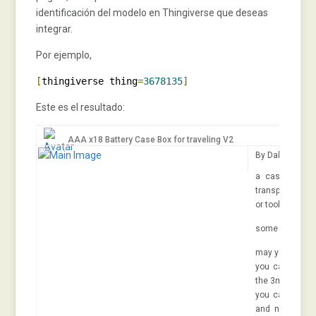
identificación del modelo en Thingiverse que deseas
integrar.
Por ejemplo,
[
thingiverse thing
=
3678135
]
Este es el resultado:
AAA x18 Battery Case Box for traveling V2
By
Dalacost
Ju
a case for car
transport or tr
or tools. very e
some comment
may you use petg
you can use so
the 3mm bar
you can use a
and noise of b