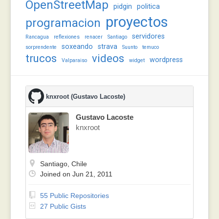
OpenStreetMap
pidgin
politica
proyectos
programacion
servidores
Rancagua
reflexiones
renacer
Santiago
soxeando
strava
sorprendente
Suunto
temuco
trucos
videos
wordpress
Valparaiso
widget
knxroot (Gustavo Lacoste)
Gustavo Lacoste
knxroot
Santiago, Chile
Joined on Jun 21, 2011
55 Public Repositories
27 Public Gists