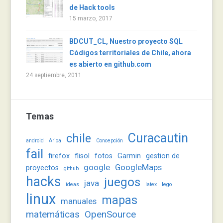
de Hack tools
15 marzo, 2017
BDCUT_CL, Nuestro proyecto SQL
Códigos territoriales de Chile, ahora
es abierto en github.com
24 septiembre, 2011
Temas
Curacautin
chile
android
Arica
Concepción
fail
firefox
flisol
fotos
Garmin
gestion de
google
GoogleMaps
proyectos
github
hacks
juegos
java
ideas
latex
lego
linux
mapas
manuales
matemáticas
OpenSource