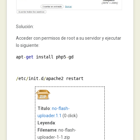
Solución:
Acceder con permisos de root a su servidor y ejecutar
lo siguiente:
apt
-
get
 install php5
-
gd

/
etc
/
init
.
d
/
apache2 restart
Título
:
no-flash-
uploader.1.1
(0 click)
Leyenda
:
Filename
: no-flash-
uploader-1-1.zip