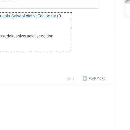
dokuSolverAdictiveEdition.tar
(0
oxsudokusolveradictiveedition-
READ MORE
0