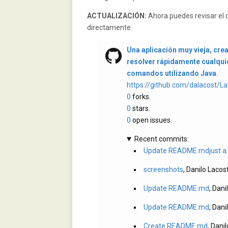
ACTUALIZACIÓN:
Ahora puedes revisar el c
directamente.
Una aplicación muy vieja, cre
resolver rápidamente cualqui
comandos utilizando Java.
https://github.com/dalacost/L
0
forks.
0
stars.
0
open issues.
Recent commits:
Update README.mdjust a 
screenshots
, Danilo Lacos
Update README.md
, Dani
Update README.md
, Dani
Create README.md
, Dani