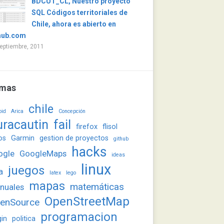
BDCUT_CL, Nuestro proyecto
SQL Códigos territoriales de
Chile, ahora es abierto en
hub.com
eptiembre, 2011
mas
chile
oid
Arica
Concepción
uracautin
fail
firefox
flisol
os
Garmin
gestion de proyectos
github
hacks
ogle
GoogleMaps
ideas
linux
juegos
a
latex
lego
mapas
matemáticas
nuales
OpenStreetMap
enSource
programacion
gin
politica