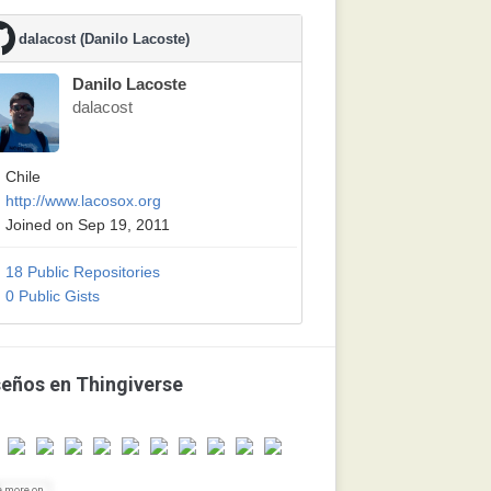
dalacost (Danilo Lacoste)
Danilo Lacoste
dalacost
Chile
http://www.lacosox.org
Joined on Sep 19, 2011
18 Public Repositories
0 Public Gists
seños en Thingiverse
e more on