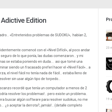
Adictive Edition
Pr
n cuadro… «Entretenidos problemas de SUDOKU», habían 2,
23 
dentemente comencé con el «Nivel Difícil», al poco andar
ar seguro de lo que ponía, las dudas comenzaron… y mi
lemas se estaba poniendo en duda…. asi que tomé una
inar siendo un fracasado preferí hacer el «Nivel Fácil»… a
a, el nivel fácil no tenía nada de fácil… estaba lleno de
solver sin usar algún tipo de torpedo…
scanzo recordé que tenía un computador a menos de 2
dría resolver los problemas!… pero existe un problema..
19 a
iera buscar algún software para resolver sudokus, no me
 ¿o aceptar la derrota?, jamás!… (detalle completo