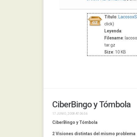
Título
:
LacosoxSu
click)
Leyenda
:
Filename
: lacos
tar.gz
Size
: 10 KB
CiberBingo y Tómbola
17 JUNIO, 2008 AT 06:56
CiberBingo y Tómbola
2 Visiones distintas del mismo problema