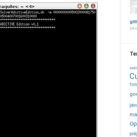
git
24 s
Te
andr
C
fot
go
jav
ma
Op
pid