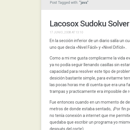
Post Tagged with:
"java"
Lacosox Sudoku Solver 
17 JUNIO, 2008 AT 13:10
En la sección inferior de un diario salía u
uno que decía «Nivel Fácil» y «Nivel Difícil»..
Como a mi me gusta complicarme la vida evi
ya no podía seguir llenando casillas sin est
capacidad para resolver este tipo de prob
desición bastante simple, para evitarme term
las pocas horas me dí cuenta que era una farz
trampas y practicamente era imposible de re
Fue entonces cuando en un momento de de
metros de donde estaba sentado, ¡Por fin po
no tenía conexión a internet que me permit
quedaba que escribir un programa yo mismo…
después del corte)