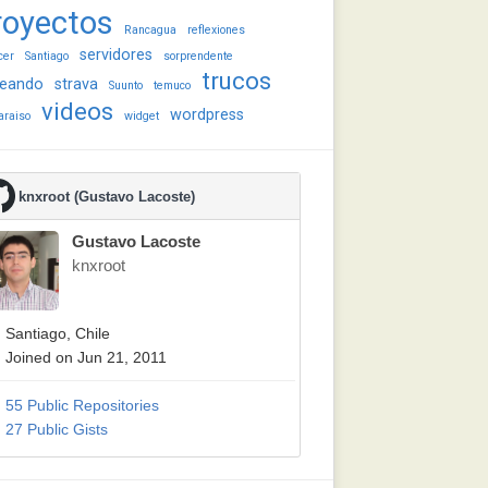
royectos
Rancagua
reflexiones
servidores
cer
Santiago
sorprendente
trucos
eando
strava
Suunto
temuco
videos
wordpress
araiso
widget
knxroot (Gustavo Lacoste)
Gustavo Lacoste
knxroot
Santiago, Chile
Joined on Jun 21, 2011
55 Public Repositories
27 Public Gists