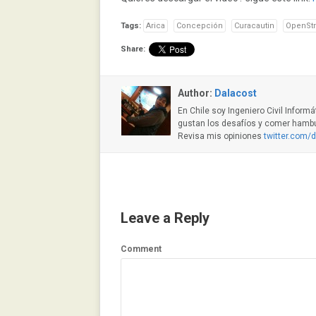
Tags:
Arica
Concepción
Curacautin
OpenSt
Share:
Author:
Dalacost
En Chile soy Ingeniero Civil Inform
gustan los desafíos y comer hambur
Revisa mis opiniones
twitter.com/
Leave a Reply
Comment