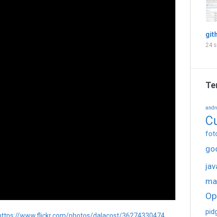
git
24 s
Te
andr
C
fot
go
jav
ma
Op
pid
https://www.flickr.com/photos/dalacost/36274330474