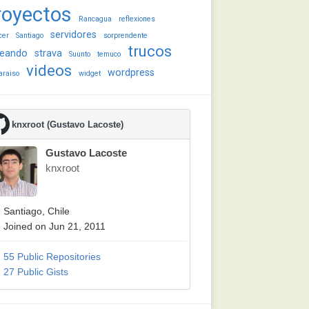
royectos
Rancagua
reflexiones
servidores
cer
Santiago
sorprendente
trucos
eando
strava
Suunto
temuco
videos
wordpress
araiso
widget
knxroot (Gustavo Lacoste)
Gustavo Lacoste
knxroot
Santiago, Chile
Joined on Jun 21, 2011
55 Public Repositories
27 Public Gists