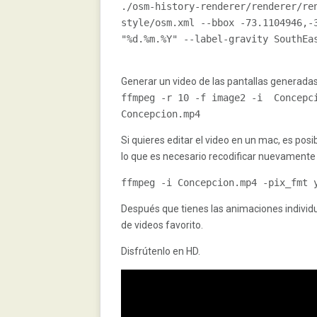
./
osm
-
history
-
renderer
/
renderer
/
re
style
/
osm
.
xml 
--
bbox 
-
73.1104946
,-
"%d.%m.%Y"
--
label
-
gravity 
SouthEa
Generar un video de las pantallas generada
ffmpeg 
-
r 
10
-
f image2 
-
i  
Concepc
Concepcion
.
mp4
Si quieres editar el video en un mac, es pos
lo que es necesario recodificar nuevamente
ffmpeg 
-
i 
Concepcion
.
mp4 
-
pix_fmt 
Después que tienes las animaciones individua
de videos favorito.
Disfrútenlo en HD.