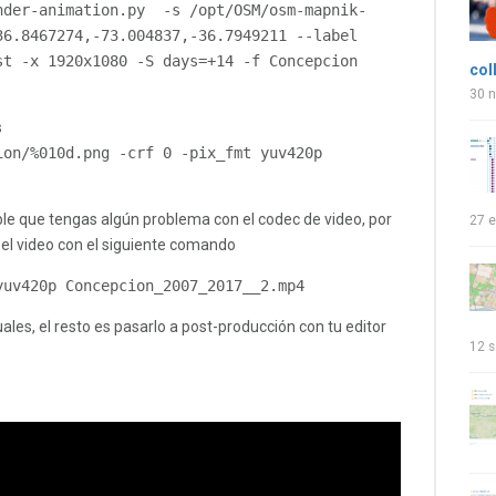
nder
-
animation
.
py  
-
s 
/
opt
/
OSM
/
osm
-
mapnik
-
36.8467274
,-
73.004837
,-
36.7949211
--
label 
st
-
x 
1920x1080
-
S days
=+
14
-
f 
Concepcion
col
30 
s
ion
/%
010d
.
png 
-
crf 
0
-
pix_fmt yuv420p 
ible que tengas algún problema con el codec de video, por
27 e
 el video con el siguiente comando
yuv420p 
Concepcion_2007_2017__2
.
mp4
les, el resto es pasarlo a post-producción con tu editor
12 s