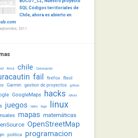
BDCUT_CL, Nuestro proyecto
SQL Códigos territoriales de
Chile, ahora es abierto en
hub.com
eptiembre, 2011
mas
chile
oid
Arica
Concepción
uracautin
fail
firefox
flisol
os
Garmin
gestion de proyectos
github
hacks
ogle
GoogleMaps
ideas
linux
juegos
a
latex
lego
mapas
matemáticas
nuales
OpenStreetMap
enSource
programacion
gin
politica