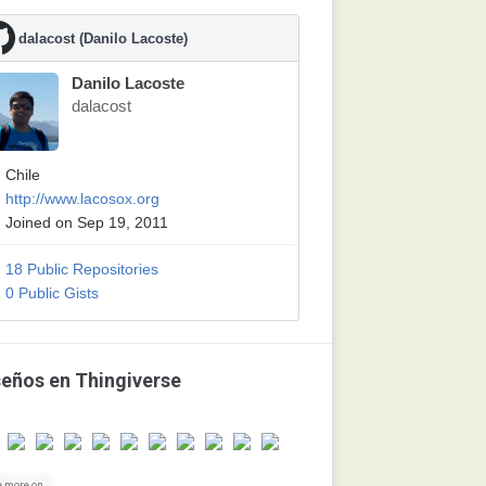
dalacost (Danilo Lacoste)
Danilo Lacoste
dalacost
Chile
http://www.lacosox.org
Joined on Sep 19, 2011
18 Public Repositories
0 Public Gists
seños en Thingiverse
e more on