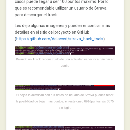
casos puede llegar a ser 100 puntos máximo. Por lo
que es recomendable utilizar un usuario de Strava
para descargar el track.
Les dejo algunas imágenes y pueden encontrar más
detalles en el sitio del proyecto en GitHub
(
https://github.com/dalacost/strava_hack_tools
)
Bajando un Track reconstruido de una actividad específica. Sin hacer
Login.
Si bajas la actividad con tus datos de usuario de Strava puedes tener
la posibilidad de bajar más puntos, en este caso 6916puntos v/s 6375
sin login.