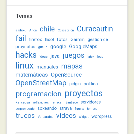
Temas
Curacautin
chile
android
Arica
Concepción
fail
firefox
flisol
fotos
Garmin
gestion de
google
GoogleMaps
proyectos
github
hacks
juegos
java
ideas
latex
lego
linux
mapas
manuales
matemáticas
OpenSource
OpenStreetMap
pidgin
politica
proyectos
programacion
servidores
Rancagua
reflexiones
renacer
Santiago
soxeando
strava
sorprendente
Suunto
temuco
trucos
videos
wordpress
Valparaiso
widget