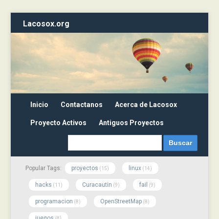
Lacosox.org
Inicio
Contactanos
Acerca de Lacosox
Proyecto Activos
Antiguos Proyectos
Popular Tags:
proyectos
linux
(15)
(14)
hacks
Curacautin
fail
(11)
(9)
(9)
programacion
OpenStreetMap
(8)
(8)
juegos
(8)