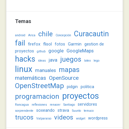
Temas
Curacautin
chile
android
Arica
Concepción
fail
firefox
flisol
fotos
Garmin
gestion de
google
GoogleMaps
proyectos
github
hacks
juegos
java
ideas
latex
lego
linux
mapas
manuales
matemáticas
OpenSource
OpenStreetMap
pidgin
politica
proyectos
programacion
servidores
Rancagua
reflexiones
renacer
Santiago
soxeando
strava
sorprendente
Suunto
temuco
trucos
videos
wordpress
Valparaiso
widget