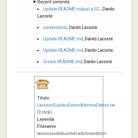
Recent commits:
Update README.mdjust a SC.
, Danilo
Lacoste
screenshots
, Danilo Lacoste
Update README.md
, Danilo Lacoste
Update README.md
, Danilo Lacoste
Create README.md
, Danilo Lacoste
Título
:
LacosoxSudokuSolverAdictiveEdition.tar
(0 click)
Leyenda
:
Filename
:
lacosoxsudokusolveradictiveedition-