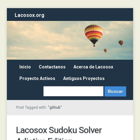
Lacosox.org
Inicio
Contactanos
Acerca de Lacosox
Proyecto Activos
Antiguos Proyectos
Post Tagged with:
"github"
Lacosox Sudoku Solver