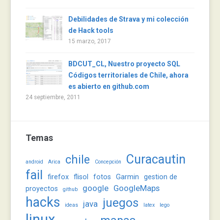
Debilidades de Strava y mi colección
de Hack tools
15 marzo, 2017
BDCUT_CL, Nuestro proyecto SQL
Códigos territoriales de Chile, ahora
es abierto en github.com
24 septiembre, 2011
Temas
Curacautin
chile
android
Arica
Concepción
fail
firefox
flisol
fotos
Garmin
gestion de
google
GoogleMaps
proyectos
github
hacks
juegos
java
ideas
latex
lego
linux