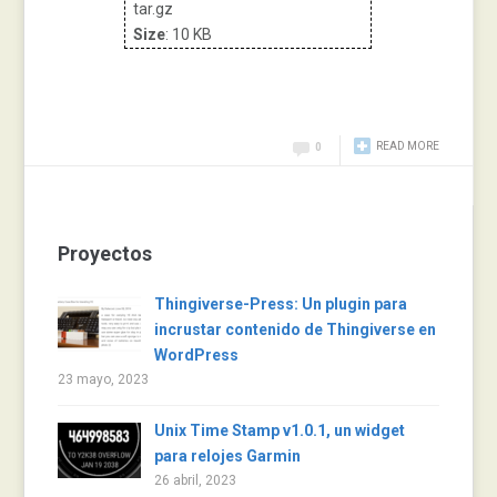
tar.gz
Size
: 10 KB
READ MORE
0
Proyectos
Thingiverse-Press: Un plugin para
incrustar contenido de Thingiverse en
WordPress
23 mayo, 2023
Unix Time Stamp v1.0.1, un widget
para relojes Garmin
26 abril, 2023