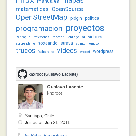
mapas
manuales
matemáticas
OpenSource
OpenStreetMap
pidgin
politica
proyectos
programacion
servidores
Rancagua
reflexiones
renacer
Santiago
soxeando
strava
sorprendente
Suunto
temuco
trucos
videos
wordpress
Valparaiso
widget
knxroot (Gustavo Lacoste)
Gustavo Lacoste
knxroot
Santiago, Chile
Joined on Jun 21, 2011
55 Public Repositories