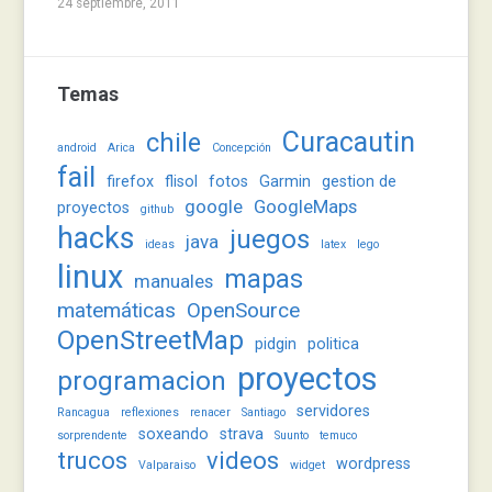
24 septiembre, 2011
Temas
Curacautin
chile
android
Arica
Concepción
fail
firefox
flisol
fotos
Garmin
gestion de
google
GoogleMaps
proyectos
github
hacks
juegos
java
ideas
latex
lego
linux
mapas
manuales
matemáticas
OpenSource
OpenStreetMap
pidgin
politica
proyectos
programacion
servidores
Rancagua
reflexiones
renacer
Santiago
soxeando
strava
sorprendente
Suunto
temuco
trucos
videos
wordpress
Valparaiso
widget