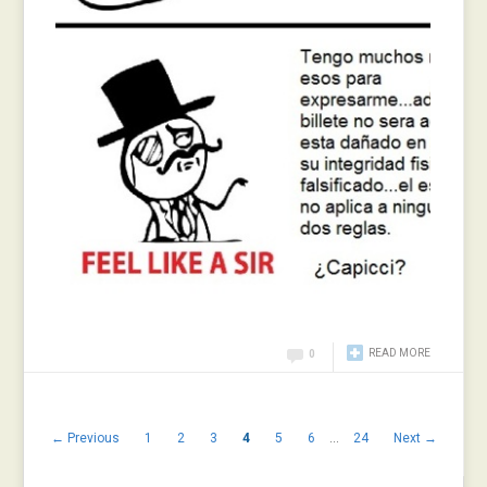
READ MORE
0
← Previous
1
2
3
4
5
6
…
24
Next →