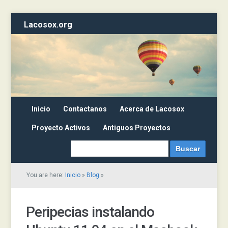
Lacosox.org
Inicio
Contactanos
Acerca de Lacosox
Proyecto Activos
Antiguos Proyectos
You are here:
Inicio
»
Blog
»
Peripecias instalando