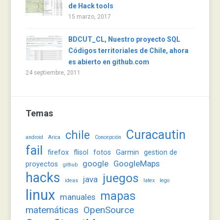
de Hack tools
15 marzo, 2017
BDCUT_CL, Nuestro proyecto SQL
Códigos territoriales de Chile, ahora
es abierto en github.com
24 septiembre, 2011
Temas
Curacautin
chile
android
Arica
Concepción
fail
firefox
flisol
fotos
Garmin
gestion de
google
GoogleMaps
proyectos
github
hacks
juegos
java
ideas
latex
lego
linux
mapas
manuales
matemáticas
OpenSource