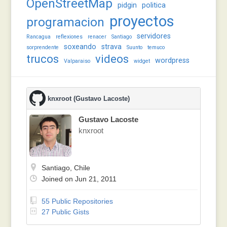
OpenStreetMap
pidgin
politica
proyectos
programacion
servidores
Rancagua
reflexiones
renacer
Santiago
soxeando
strava
sorprendente
Suunto
temuco
trucos
videos
wordpress
Valparaiso
widget
knxroot (Gustavo Lacoste)
Gustavo Lacoste
knxroot
Santiago, Chile
Joined on Jun 21, 2011
55 Public Repositories
27 Public Gists