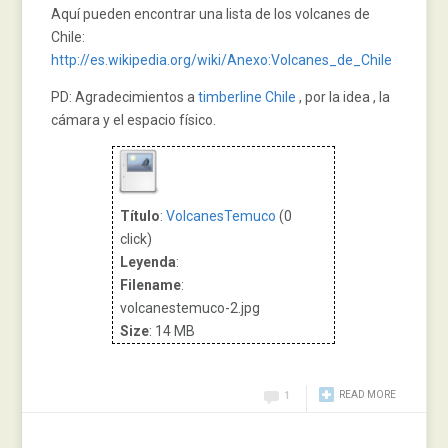
Aquí pueden encontrar una lista de los volcanes de
Chile:
http://es.wikipedia.org/wiki/Anexo:Volcanes_de_Chile
PD: Agradecimientos a
timberline Chile
, por la idea , la
cámara y el espacio físico.
Título
:
VolcanesTemuco
(0
click)
Leyenda
:
Filename
:
volcanestemuco-2.jpg
Size
: 14 MB
READ MORE
1