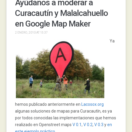
Ayúdanos a moderar a
Curacautín y Malalcahuello
en Google Map Maker
2 ENERO, 2010 AT 15:37
Ya
hemos publicado anteriormente en
Lacosox.org
algunas soluciones de mapas para Curacautín, es ya
por todos conocidas las implementaciones que hemos
realizado en Openstreet maps
V 0.1
,
V 0.2
,
V 0.3
y
en
este ejemplo práctico.