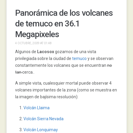
Panorámica de los volcanes
de temuco en 36.1
Megapixeles
4 OCTUBRE, 2009 AT 01:48
Algunos de
Lacosox
gozamos de una vista
privilegiada sobre la ciudad de
temuco
y se observan
constantemente los volcanes que se encuentran
no
tan
cerca..
A simple vista, cualesquier mortal puede observar 4
volcanes importantes de la zona (como se muestra en
la imagen de bajísima resolución):
Volcán Llaima
Volcán Sierra Nevada
Volcán Lonquimay