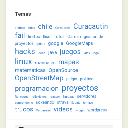
Temas
Curacautin
chile
android
Arica
Concepción
fail
firefox
flisol
fotos
Garmin
gestion de
google
GoogleMaps
proyectos
github
hacks
juegos
java
ideas
latex
lego
linux
mapas
manuales
matemáticas
OpenSource
OpenStreetMap
pidgin
politica
proyectos
programacion
servidores
Rancagua
reflexiones
renacer
Santiago
soxeando
strava
sorprendente
Suunto
temuco
trucos
videos
wordpress
Valparaiso
widget