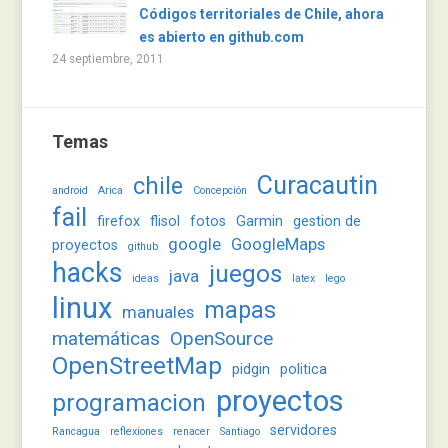
Códigos territoriales de Chile, ahora
es abierto en github.com
24 septiembre, 2011
Temas
Curacautin
chile
android
Arica
Concepción
fail
firefox
flisol
fotos
Garmin
gestion de
google
GoogleMaps
proyectos
github
hacks
juegos
java
ideas
latex
lego
linux
mapas
manuales
matemáticas
OpenSource
OpenStreetMap
pidgin
politica
proyectos
programacion
servidores
Rancagua
reflexiones
renacer
Santiago