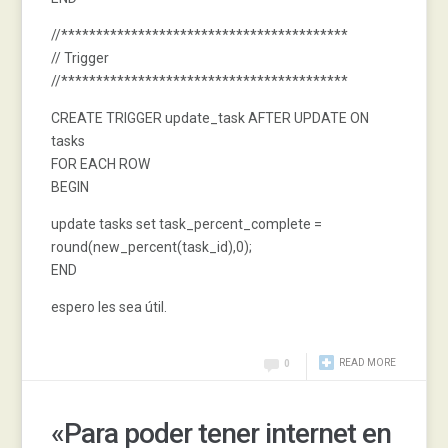
//*****************************************
// Trigger
//*****************************************
CREATE TRIGGER update_task AFTER UPDATE ON
tasks
FOR EACH ROW
BEGIN
update tasks set task_percent_complete =
round(new_percent(task_id),0);
END
espero les sea útil.
READ MORE
0
«Para poder tener internet en