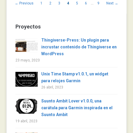
← Previous
1
2
3
4
5
6
…
9
Next →
Proyectos
Thingiverse-Press: Un plugin para
incrustar contenido de Thingiverse en
WordPress
23 mayo, 2023
Unix Time Stamp v1.0.1, un widget
para relojes Garmin
26 abril, 2023
Suunto Ambit Lover v1.0.0, una
carátula para Garmin inspirada en el
Suunto Ambit
19 abril, 2023