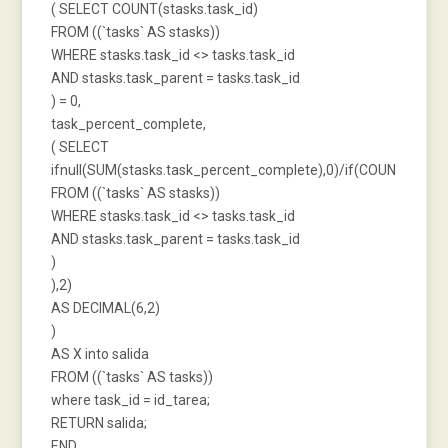
( SELECT COUNT(stasks.task_id)
FROM ((`tasks` AS stasks))
WHERE stasks.task_id <> tasks.task_id
AND stasks.task_parent = tasks.task_id
) = 0,
task_percent_complete,
( SELECT
ifnull(SUM(stasks.task_percent_complete),0)/if(COUNT(stasks
FROM ((`tasks` AS stasks))
WHERE stasks.task_id <> tasks.task_id
AND stasks.task_parent = tasks.task_id
)
),2)
AS DECIMAL(6,2)
)
AS X into salida
FROM ((`tasks` AS tasks))
where task_id = id_tarea;
RETURN salida;
END