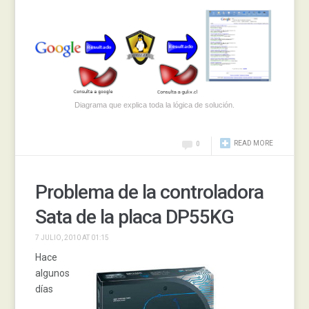
Diagrama que explica toda la lógica de solución.
READ MORE
0
Problema de la controladora
Sata de la placa DP55KG
7 JULIO, 2010 AT 01:15
Hace
algunos
días