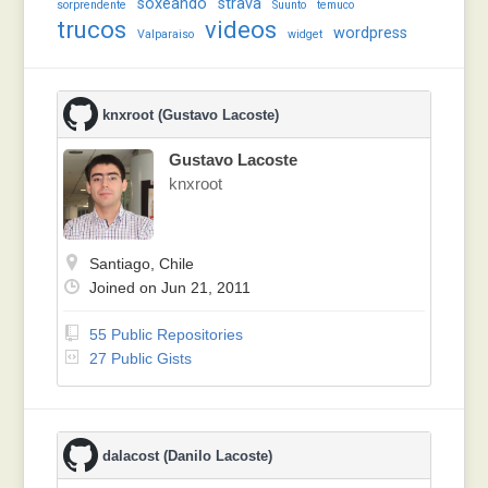
soxeando
strava
sorprendente
Suunto
temuco
trucos
videos
wordpress
Valparaiso
widget
knxroot (Gustavo Lacoste)
Gustavo Lacoste
knxroot
Santiago, Chile
Joined on Jun 21, 2011
55 Public Repositories
27 Public Gists
dalacost (Danilo Lacoste)