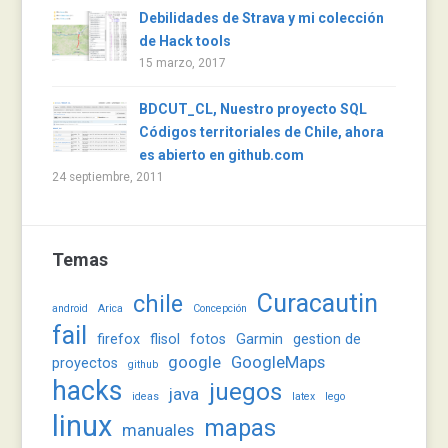
Debilidades de Strava y mi colección
de Hack tools
15 marzo, 2017
BDCUT_CL, Nuestro proyecto SQL
Códigos territoriales de Chile, ahora
es abierto en github.com
24 septiembre, 2011
Temas
Curacautin
chile
android
Arica
Concepción
fail
firefox
flisol
fotos
Garmin
gestion de
google
GoogleMaps
proyectos
github
hacks
juegos
java
ideas
latex
lego
linux
mapas
manuales