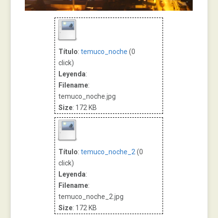
Título
:
temuco_noche
(0
click)
Leyenda
:
Filename
:
temuco_noche.jpg
Size
: 172 KB
Título
:
temuco_noche_2
(0
click)
Leyenda
:
Filename
:
temuco_noche_2.jpg
Size
: 172 KB