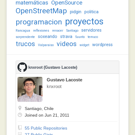
matemáticas
OpenSource
OpenStreetMap
pidgin
politica
proyectos
programacion
servidores
Rancagua
reflexiones
renacer
Santiago
soxeando
strava
sorprendente
Suunto
temuco
trucos
videos
wordpress
Valparaiso
widget
knxroot (Gustavo Lacoste)
Gustavo Lacoste
knxroot
Santiago, Chile
Joined on Jun 21, 2011
55 Public Repositories
27 Public Gists