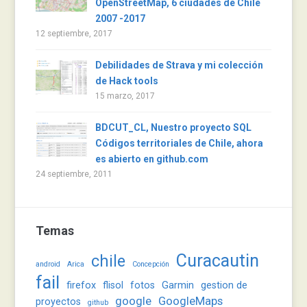
OpenStreetMap, 6 ciudades de Chile
2007 -2017
12 septiembre, 2017
Debilidades de Strava y mi colección
de Hack tools
15 marzo, 2017
BDCUT_CL, Nuestro proyecto SQL
Códigos territoriales de Chile, ahora
es abierto en github.com
24 septiembre, 2011
Temas
Curacautin
chile
android
Arica
Concepción
fail
firefox
flisol
fotos
Garmin
gestion de
google
GoogleMaps
proyectos
github