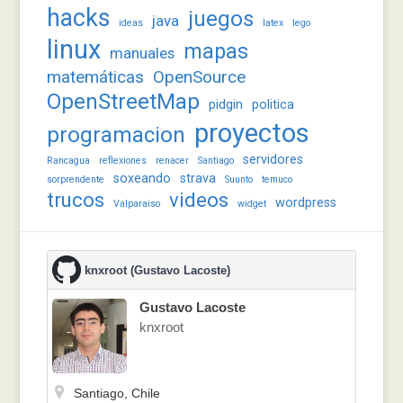
hacks
juegos
java
ideas
latex
lego
linux
mapas
manuales
matemáticas
OpenSource
OpenStreetMap
pidgin
politica
proyectos
programacion
servidores
Rancagua
reflexiones
renacer
Santiago
soxeando
strava
sorprendente
Suunto
temuco
trucos
videos
wordpress
Valparaiso
widget
knxroot (Gustavo Lacoste)
Gustavo Lacoste
knxroot
Santiago, Chile