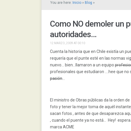
You are here:
Inicio
»
Blog
»
Como NO demoler un pue
autoridades…
12 MARZO, 2009 AT 00:10
Cuenta la historia que en Chile existía un p
requería que el punte esté en las normas vig
nuevo… bien…llamaron a un equipo
profesio
profesionales que estudiaron ….hee que no s
pasión
…
El ministro de Obras públicas da la orden d
foto y tener la mejor toma de aquél insta
sacan fotos , antes de que desaparezca aqu
, cuando el puente ya no está… Hey! espera… 
marca ACME