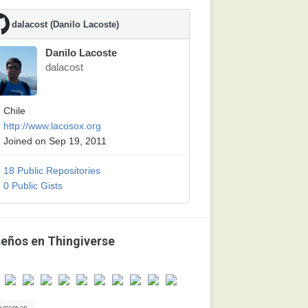
dalacost (Danilo Lacoste)
Danilo Lacoste
dalacost
Chile
http://www.lacosox.org
Joined on Sep 19, 2011
18 Public Repositories
0 Public Gists
seños en Thingiverse
e more on