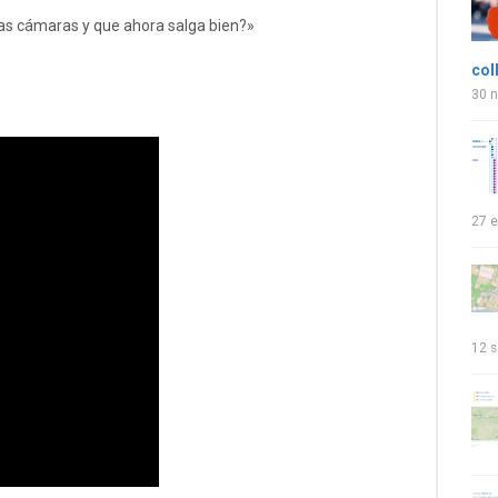
as cámaras y que ahora salga bien?»
col
30 
27 e
12 s