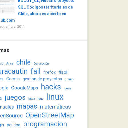
BDCUT_CL, Nuestro proyecto
SQL Códigos territoriales de
Chile, ahora es abierto en
hub.com
eptiembre, 2011
mas
chile
oid
Arica
Concepción
uracautin
fail
firefox
flisol
os
Garmin
gestion de proyectos
github
hacks
ogle
GoogleMaps
ideas
linux
juegos
a
latex
lego
mapas
matemáticas
nuales
OpenStreetMap
enSource
programacion
gin
politica