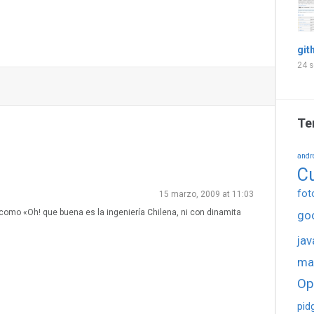
git
24 s
Te
andr
C
fot
15 marzo, 2009 at 11:03
 como «Oh! que buena es la ingeniería Chilena, ni con dinamita
go
jav
ma
Op
pid