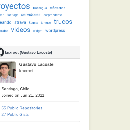
royectos
Rancagua
reflexiones
servidores
cer
Santiago
sorprendente
trucos
eando
strava
Suunto
temuco
videos
wordpress
araiso
widget
knxroot (Gustavo Lacoste)
Gustavo Lacoste
knxroot
Santiago, Chile
Joined on Jun 21, 2011
55 Public Repositories
27 Public Gists