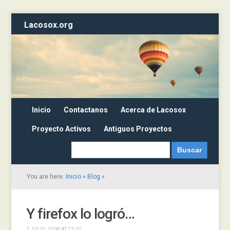
Lacosox.org
Inicio
Contactanos
Acerca de Lacosox
Proyecto Activos
Antiguos Proyectos
You are here:
Inicio
»
Blog
»
Y firefox lo logró…
2 JULIO, 2008 AT 23:00