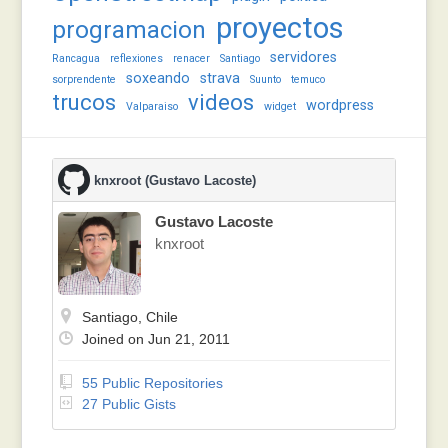
proyectos
programacion
servidores
Rancagua
reflexiones
renacer
Santiago
soxeando
strava
sorprendente
Suunto
temuco
trucos
videos
wordpress
Valparaiso
widget
knxroot (Gustavo Lacoste)
Gustavo Lacoste
knxroot
Santiago, Chile
Joined on Jun 21, 2011
55 Public Repositories
27 Public Gists