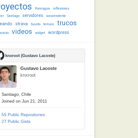
royectos
Rancagua
reflexiones
servidores
cer
Santiago
sorprendente
trucos
eando
strava
Suunto
temuco
videos
wordpress
araiso
widget
knxroot (Gustavo Lacoste)
Gustavo Lacoste
knxroot
Santiago, Chile
Joined on Jun 21, 2011
55 Public Repositories
27 Public Gists