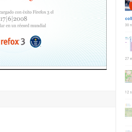
col
30 
27 e
12 s