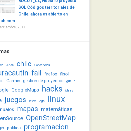
BDCUT_CL, Nuestro proyecto
SQL Códigos territoriales de
Chile, ahora es abierto en
hub.com
eptiembre, 2011
mas
chile
oid
Arica
Concepción
uracautin
fail
firefox
flisol
os
Garmin
gestion de proyectos
github
hacks
ogle
GoogleMaps
ideas
linux
juegos
a
latex
lego
mapas
matemáticas
nuales
OpenStreetMap
enSource
programacion
gin
politica