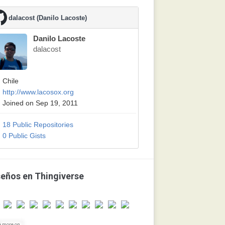
dalacost (Danilo Lacoste)
Danilo Lacoste
dalacost
Chile
http://www.lacosox.org
Joined on Sep 19, 2011
18 Public Repositories
0 Public Gists
seños en Thingiverse
e more on