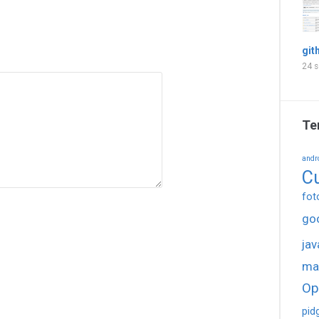
git
24 s
Te
andr
C
fot
go
jav
ma
Op
pid