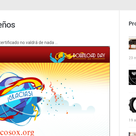
eños
Pr
certificado no valdrá de nada …
23 
19 a