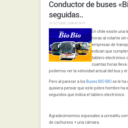
Conductor de buses «B
seguidas..
14 OCTUBRE, 2008 AT 04:07
En chil
e existe una 
horas al volante sin
empresas de transpo
indican que cumplen
tablero electrónico
cuantas horas lleva 
podemos ver la velocidad actual del bus y e
Pero al parecer a los
Buses BIO BIO
se le ha
quisiera pensar que este pobre hombre ha 
segundos que indica el tablero electrónico.
Agradecimientos especiales a unreal4u.com
de cachureos + una cámara.