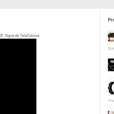
Pr
$$ . Digna de TataColores.
23 
19 a