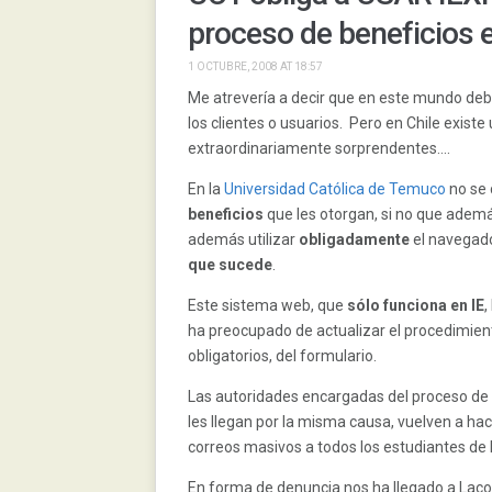
proceso de beneficios e
1 OCTUBRE, 2008 AT 18:57
Me atrevería a decir que en este mundo deb
los clientes o usuarios. Pero en Chile exist
extraordinariamente sorprendentes….
En la
Universidad Católica de Temuco
no se 
beneficios
que les otorgan, si no que ademá
además utilizar
obligadamente
el navegado
que sucede
.
Este sistema web, que
sólo funciona en IE
,
ha preocupado de actualizar el procedimie
obligatorios, del formulario.
Las autoridades encargadas del proceso de b
les llegan por la misma causa, vuelven a ha
correos masivos a todos los estudiantes de l
En forma de denuncia nos ha llegado a Laco