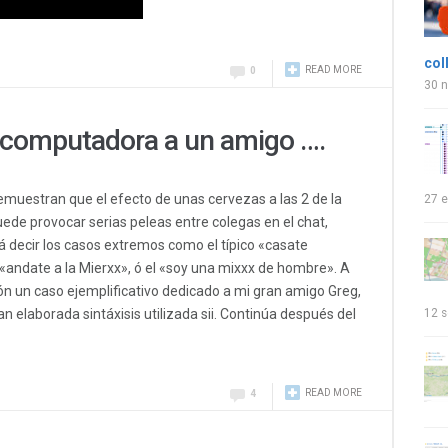
col
READ MORE
0
30 
u computadora a un amigo ….
emuestran que el efecto de unas cervezas a las 2 de la
27 e
de provocar serias peleas entre colegas en el chat,
 decir los casos extremos como el típico «casate
«andate a la Mierxx», ó el «soy una mixxx de hombre». A
ón un caso ejemplificativo dedicado a mi gran amigo Greg,
an elaborada sintáxisis utilizada sii. Continúa después del
12 s
READ MORE
4