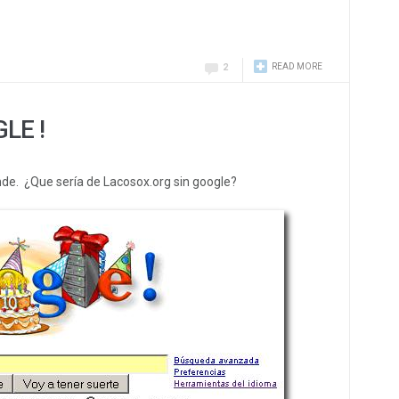
READ MORE
2
LE !
nde. ¿Que sería de Lacosox.org sin google?