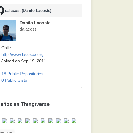
dalacost (Danilo Lacoste)
Danilo Lacoste
dalacost
Chile
http://www.lacosox.org
Joined on Sep 19, 2011
18 Public Repositories
0 Public Gists
seños en Thingiverse
e more on