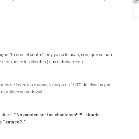
ogan "tú eres el centro", hoy ya no lo usan, creo que se han
entran en los clientes ( sus estudiantes ).
des se laven las manos, la culpa es 100% de ellos no por
e problema tan trivial.
 decir :
" No pueden ser tan chantasss!!!!!… donde
de Temuco? "