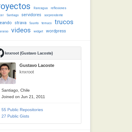
royectos
Rancagua
reflexiones
servidores
cer
Santiago
sorprendente
trucos
eando
strava
Suunto
temuco
videos
wordpress
araiso
widget
knxroot (Gustavo Lacoste)
Gustavo Lacoste
knxroot
Santiago, Chile
Joined on Jun 21, 2011
55 Public Repositories
27 Public Gists