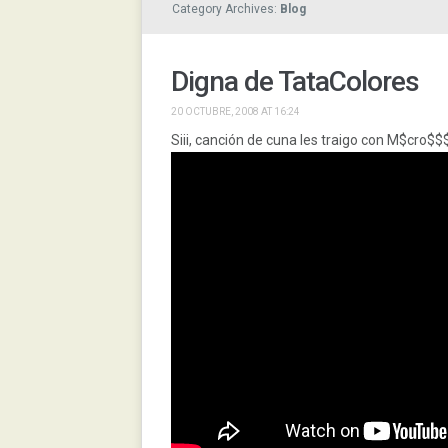
Category Archives:
Blog
Digna de TataColores
20 OCTUBRE, 2008 AT 16:24
Siii, canción de cuna les traigo con M$cro$$