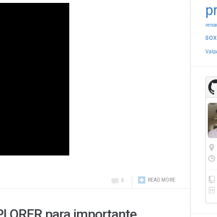
p
rena
sox
Valp
READ MORE
0
PLORER para importante