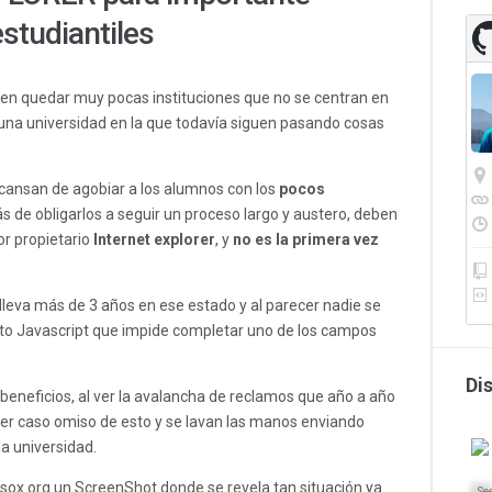
studiantiles
en quedar muy pocas instituciones que no se centran en
e una universidad en la que todavía siguen pasando cosas
cansan de agobiar a los alumnos con los
pocos
s de obligarlos a seguir un proceso largo y austero, deben
r propietario
Internet explorer
, y
no es la primera vez
 lleva más de 3 años en ese estado y al parecer nadie se
nto Javascript que impide completar uno de los campos
Di
eneficios, al ver la avalancha de reclamos que año a año
cer caso omiso de esto y se lavan las manos enviando
a universidad.
sox.org un ScreenShot donde se revela tan situación ya
Se