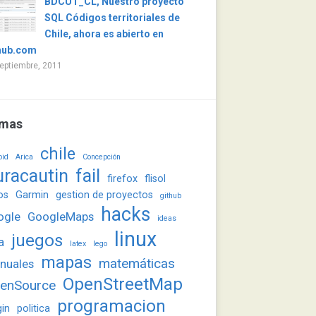
BDCUT_CL, Nuestro proyecto
SQL Códigos territoriales de
Chile, ahora es abierto en
hub.com
eptiembre, 2011
mas
chile
oid
Arica
Concepción
uracautin
fail
firefox
flisol
os
Garmin
gestion de proyectos
github
hacks
ogle
GoogleMaps
ideas
linux
juegos
a
latex
lego
mapas
matemáticas
nuales
OpenStreetMap
enSource
programacion
gin
politica