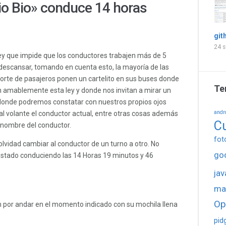
io Bio» conduce 14 horas
git
24 s
ley que impide que los conductores trabajen más de 5
 descansar, tomando en cuenta esto, la mayoría de las
rte de pasajeros ponen un cartelito en sus buses donde
Te
 amablemente esta ley y donde nos invitan a mirar un
 donde podremos constatar con nuestros propios ojos
andr
al volante el conductor actual, entre otras cosas además
C
l nombre del conductor.
fot
 olvidad cambiar al conductor de un turno a otro. No
go
estado conduciendo las 14 Horas 19 minutos y 46
jav
ma
Op
 por andar en el momento indicado con su mochila llena
pid