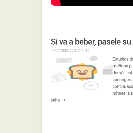
Si va a beber, pasele s
17 OCTUBRE, 2008 AT 01:40
Estudios d
mañana pue
demás está
conmigo», 
continuaci
nótese la t
salto –>