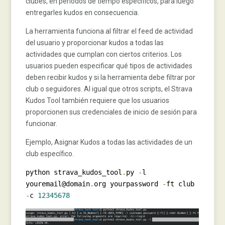
clubes, en periodos de tiempo específicos, para luego
entregarles kudos en consecuencia.
La herramienta funciona al filtrar el feed de actividad
del usuario y proporcionar kudos a todas las
actividades que cumplan con ciertos criterios. Los
usuarios pueden especificar qué tipos de actividades
deben recibir kudos y si la herramienta debe filtrar por
club o seguidores. Al igual que otros scripts, el Strava
Kudos Tool también requiere que los usuarios
proporcionen sus credenciales de inicio de sesión para
funcionar.
Ejemplo, Asignar Kudos a todas las actividades de un
club específico.
python strava_kudos_tool
.
py 
-
l 
youremail@domain
.
org yourpassword 
-
ft club 
-
c 
12345678