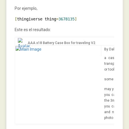
Por ejemplo,
[
thingiverse thing
=
3678135
]
Este es el resultado:
AAA x18 Battery Case Box for traveling V2
By
Dalacost
Ju
a case for car
transport or tr
or tools. very e
some comment
may you use petg
you can use so
the 3mm bar
you can use a
and noise of b
photo 2)