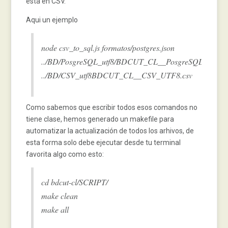
está en CSV.
Aqui un ejemplo
node csv_to_sql.js formatos/postgres.json
../BD/PosgreSQL_utf8/BDCUT_CL__PosgreSQL_utf8__g
../BD/CSV_utf8BDCUT_CL__CSV_UTF8.csv
Como sabemos que escribir todos esos comandos no
tiene clase, hemos generado un makefile para
automatizar la actualización de todos los arhivos, de
esta forma solo debe ejecutar desde tu terminal
favorita algo como esto:
cd bdcut-cl/SCRIPT/
make clean
make all